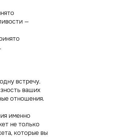
инято
ливости —
принято
.
одну встречу.
ёзность ваших
ные отношения.
ния именно
жет не только
ета, которые вы