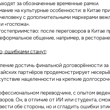
ыходят за обозначенные временные рамки.
мание на культурные особенности: в Китае пр
 человеку с дополнительными маркерами веж
и «госпожа».
гостеприимство: после переговоров в Китае 
еформальное общение, например, в ресторане
о, ошибками станут
:
ление достичь финальной договорённости за 
итайских партнёров продемонстрирует несерь
сутствие нацеленности на крепкие долгосроч
офессиональном переводчике, с опытом веде
оров. Он, в отличие от ИИ или студента, смо
вести обе стороны, но и сгладить ошибки этик