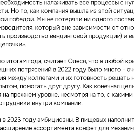
необходимость налаживать все процессы с нул
ти. Но то, как компания вышла из этой ситуа
ной победой. Мы не потеряли ни одного поста
изводителя, который вне зависимости от отно
ь производство вендинговой продукции) и в
цепочки».
о итогам года, считает Олеся, что в любой к
ешних потрясений в 2022 году было много - о
я между коллегами и их готовность решать н
ытом, помогать друг другу. Как конечная цел
 на прежнем уровне, несмотря на то, с каким
отрудники внутри компании.
 в 2023 году амбициозны. В пищевых наполнит
асширение ассортимента конфет для механич