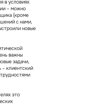
я в условиях
ции – можно
вщика (кроме
шений с нами,
ыстроили новые
ритической
чень важны
овые задачи,
ь – клиентский
и трудностями
елях это
еских