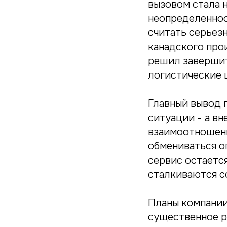
вызовом стала 
неопределеннос
считать серьез
канадского про
решил завершит
логистические 
Главный вывод п
ситуации - а вн
взаимоотношени
обмениваться оп
сервис остается
сталкиваются с
Планы компании
существенное р