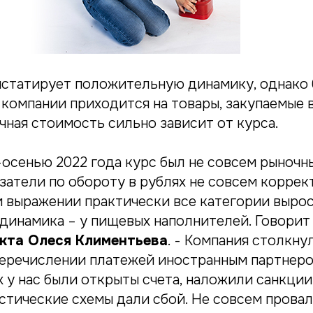
статирует положительную динамику, однако
 компании приходится на товары, закупаемые 
ечная стоимость сильно зависит от курса.
осенью 2022 года курс был не совсем рыночн
атели по обороту в рублях не совсем коррект
 выражении практически все категории вырос
динамика – у пищевых наполнителей. Говори
кта Олеся Климентьева
. - Компания столкну
еречислении платежей иностранным партнером
х у нас были открыты счета, наложили санкции.
стические схемы дали сбой. Не совсем прова