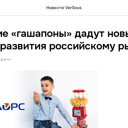
Новости VerSous
ие «гашапоны» дадут нов
 развития российскому р
НДИНГ