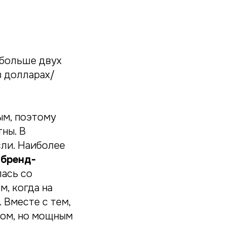
 больше двух
в долларах/
ым, поэтому
ны. В
ли. Наиболее
т
бренд-
лась со
, когда на
 Вместе с тем,
лом, но мощным